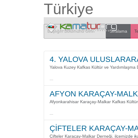
Türkiye
Sıralama
T
4. YALOVA ULUSLARAR
Yalova Kuzey Kafkas Kültür ve Yardımlaşma Der
...
AFYON KARAÇAY-MALK
Afyonkarahisar Karaçay-Malkar Kafkas Kültü
...
ÇİFTELER KARAÇAY-M
Çifteler Karaçay-Malkar Derneği, ilçemizde i