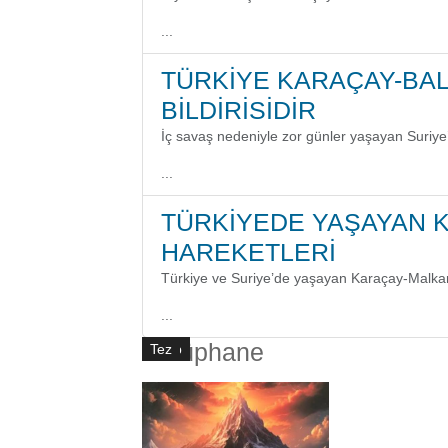
...
TÜRKİYE KARAÇAY-BA
BİLDİRİSİDİR
İç savaş nedeniyle zor günler yaşayan Suriye
...
TÜRKİYEDE YAŞAYAN 
HAREKETLERİ
Türkiye ve Suriye’de yaşayan Karaçay-Malkar
...
Kütüphane
Kitap
Kitap
Tez
Tez