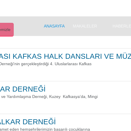
ANASAYFA
MAKALELER
HABERL
emizle
ASI KAFKAS HALK DANSLARI VE MÜZİ
neği'nin gerçekleştirdiği 4. Uluslarlarası Kafkas
AR DERNEĞİ
r ve Yardımlaşma Derneği, Kuzey Kafkasya'da, Mingi
ALKAR DERNEĞİ
kamet eden hemşehrilerimizin başarılı çocuklarına