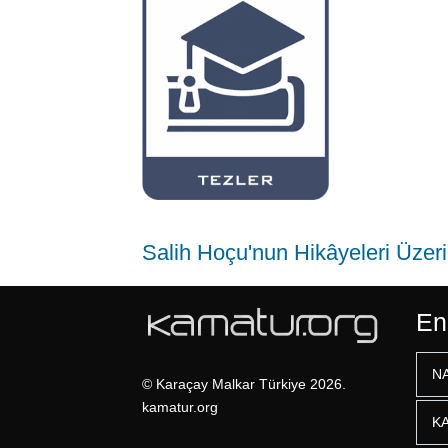
Salih Hoçu'nun Hikâyeleri Üzer
En
N
© Karaçay Malkar Türkiye 2026.
kamatur.org
K