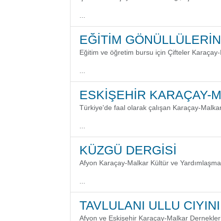
...
EĞİTİM GÖNÜLLÜLERİ
Eğitim ve öğretim bursu için Çifteler Karaça
...
ESKİŞEHİR KARAÇAY-M
Türkiye'de faal olarak çalışan Karaçay-Malka
...
KÜZGÜ DERGİSİ
Afyon Karaçay-Malkar Kültür ve Yardımlaşma D
...
TAVLULANI ULLU CIYINI
Afyon ve Eskişehir Karaçay-Malkar Dernekleri