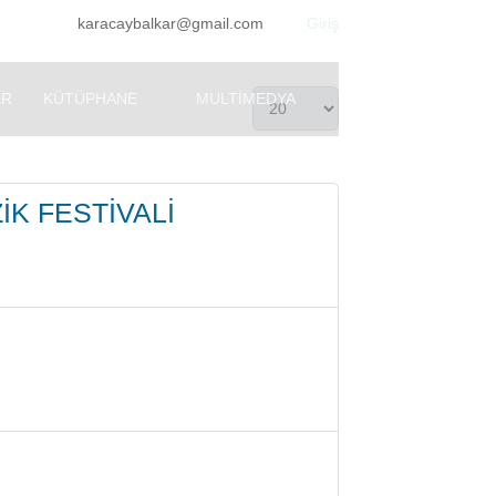
karacaybalkar@gmail.com
Giriş
ER
KÜTÜPHANE
MULTIMEDYA
K FESTİVALİ