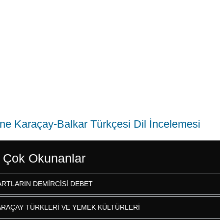
ine Karaçay-Balkar Türkçesi Dil İncelemesi
 Çok Okunanlar
ARTLARIN DEMİRCİSİ DEBET
ARAÇAY TÜRKLERİ VE YEMEK KÜLTÜRLERİ