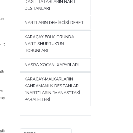
DAĞLI TATARLARIN NART
DESTANLARI
lan
NARTLARIN DEMİRCİSİ DEBET
KARAÇAY FOLKLORUNDA
NART SHURTUK'UN
. 2.
TORUNLARI
NASRA XOCANI XAPARLARI
lli
KARAÇAY-MALKARLARIN
KAHRAMANLIK DESTANLARI
ye
"NART"LARIN "MANAS"TAKİ
çay-
PARALELLERİ
alk