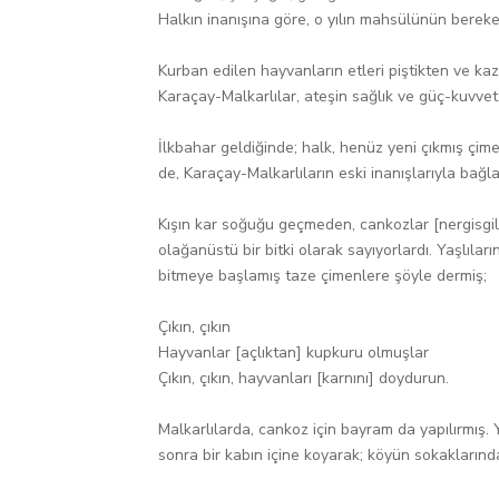
Halkın inanışına göre, o yılın mahsülünün bereketl
Kurban edilen hayvanların etleri piştikten ve ka
Karaçay-Malkarlılar, ateşin sağlık ve güç-kuvvet
İlkbahar geldiğinde; halk, henüz yeni çıkmış çimen
de, Karaçay-Malkarlıların eski inanışlarıyla bağlan
Kışın kar soğuğu geçmeden, cankozlar [nergisgill
olağanüstü bir bitki olarak sayıyorlardı. Yaşlıla
bitmeye başlamış taze çimenlere şöyle dermiş;
Çıkın, çıkın
Hayvanlar [açlıktan] kupkuru olmuşlar
Çıkın, çıkın, hayvanları [karnını] doydurun.
Malkarlılarda, cankoz için bayram da yapılırmış. Y
sonra bir kabın içine koyarak; köyün sokaklarında