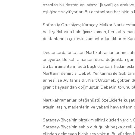
ozanları bu destanları, sıbızgı [kaval] çalarak ve
eşliğinde söylüyorlar. Bu destanların her birinin 
Safaraliy Orusbiyev, Karaçay-Malkar Nart destan
halk şarkılarına baktığımız zaman, her kahramanın 
destanlarının çok eski zamanlardan itibaren Karaç
Destanlarda anlatılan Nart kahramanlarının sahip
anlıyoruz. Bu kahramanlar, daha doğdukları günd
Bu kahramanların belli başlı olanları, halkın eski i
Nartların demircisi Debet, Yer tanrısı ile Gök t
annesi ise Ay tanrısıdır. Nart Örüzmek, gökten 
granit kayasından doğmuştur. Debet’in torunu ol
Nart kahramanları olağanüstü özelliklerle kuşatıl
ateşin, taşın, madenlerin ve yabani hayvanların d
Satanay-Biyçe’nin birtakım sihirli güçleri vardı
Satanay-Biyçe’nin sahip olduğu bir başka özellik d
elinden gelmeyen hiçbir şey yoktur. Bu yüzden 