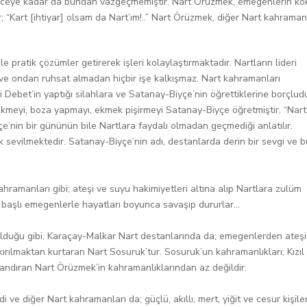
nceye kadar da bundan vazgeçmemiştir. Nart Örüzmek, emegenlerin k
r; “Kart [ihtiyar] olsam da Nart’ım!..” Nart Örüzmek, diğer Nart kahraman
 pratik çözümler getirerek işleri kolaylaştırmaktadır. Nartların lideri
e ondan ruhsat almadan hiçbir işe kalkışmaz. Nart kahramanları
i Debet’in yaptığı silahlara ve Satanay-Biyçe’nin öğrettiklerine borçludu
ikmeyi, boza yapmayı, ekmek pişirmeyi Satanay-Biyçe öğretmiştir. “Nart
’nin bir gününün bile Nartlara faydalı olmadan geçmediği anlatılır.
 sevilmektedir. Satanay-Biyçe’nin adı, destanlarda derin bir sevgi ve 
ramanları gibi; ateşi ve suyu hakimiyetleri altına alıp Nartlara zulüm
aşlı emegenlerle hayatları boyunca savaşıp dururlar...
olduğu gibi, Karaçay-Malkar Nart destanlarında da; emegenlerden ateşi
kırılmaktan kurtaran Nart Sosuruk’tur. Sosuruk’un kahramanlıkları; Kızıl
zandıran Nart Örüzmek’in kahramanlıklarından az değildir.
ve diğer Nart kahramanları da; güçlü, akıllı, mert, yiğit ve cesur kişile