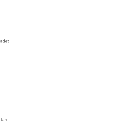
.
 adet
ktan