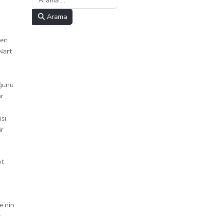
Arama
ven
Nart
uğunu
...
sı,
ir
et
e’nin
.