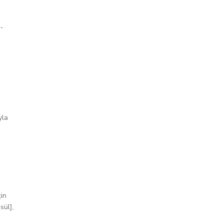
”
yla
çin
sül],