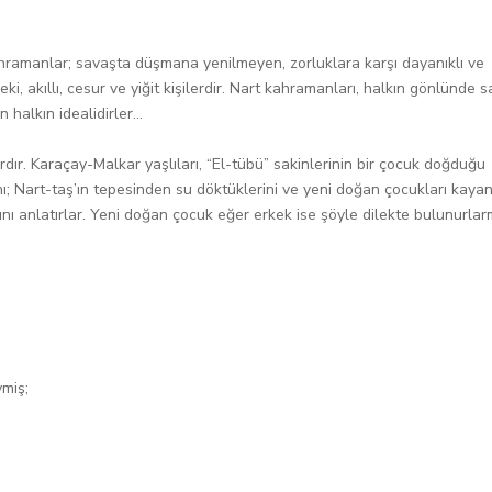
hramanlar; savaşta düşmana yenilmeyen, zorluklara karşı dayanıklı ve
ki, akıllı, cesur ve yiğit kişilerdir. Nart kahramanları, halkın gönlünde s
halkın idealidirler...
ır. Karaçay-Malkar yaşlıları, “El-tübü” sakinlerinin bir çocuk doğduğu
; Nart-taş’ın tepesinden su döktüklerini ve yeni doğan çocukları kayan
nı anlatırlar. Yeni doğan çocuk eğer erkek ise şöyle dilekte bulunurlar
ymiş;