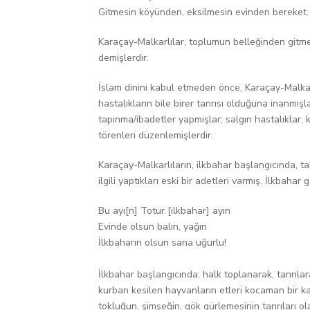
Gitmesin köyünden, eksilmesin evinden bereket.
Karaçay-Malkarlılar, toplumun belleğinden gitme
demişlerdir.
İslam dinini kabul etmeden önce, Karaçay-Malkarlı
hastalıkların bile birer tanrısı olduğuna inanmışlar
tapınma/ibadetler yapmışlar; salgın hastalıklar, k
törenleri düzenlemişlerdir.
Karaçay-Malkarlıların, ilkbahar başlangıcında, t
ilgili yaptıkları eski bir adetleri varmış. İlkbah
Bu ayı[n] Totur [ilkbahar] ayın
Evinde olsun balın, yağın
İlkbaharın olsun sana uğurlu!
İlkbahar başlangıcında; halk toplanarak, tanrılar
kurban kesilen hayvanların etleri kocaman bir kaz
tokluğun, şimşeğin, gök gürlemesinin tanrıları ola