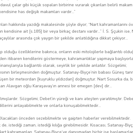
 davul çalar gibi küçük sopaları birbirine vurarak çıkarılan belirli makam
kendisine has değişik makamları vardır...”
ları hakkında yazdığı makalesinde şöyle diyor; “Nart kahramanlarını ö
kendisine ait [s.185] bir veya birkaç destanı vardır...” İ. S. Şçukin ise, 
aylılar arasında çok yaygın bir şekilde anlatıldığına dikkat çekiyor...
 olduğu özelliklerine bakınca, onların eski mitolojilerle bağlantılı old
en itibaren kendilerini göstermeye, kahramanlıklar yapmaya başlıyorlar
nanışlarıyla bağlantılı olarak, seyirlik bir şekilde anlatılır. Sözgelimi;
anrısının birleşmesinden doğmuştur. Satanay-Biyçe’nin babası Güneş tanrı
düşen bir meteordan [kuyruklu yıldızdan] doğmuştur. Nart Sosurka da, b
an Alavgan oğlu Karaşavay’ın annesi bir emegen [dev] dir...
mışlardır. Sözgelimi; Debet’in yüreği ve kanı ateşten yaratılmıştır. Deb
illerini anlayabilmekte ve onlarla konuşabilmektedir...
r. Olacakları önceden sezebilmekte ve gaipten haberler verebilmektedir.
e, istediği zaman, istediği kılığa girebilmesidir. Kısacası, Satanay-Biyç
Nart kahramanları, Satanay-Biyçe’ye danışmadan hiçbir işe başlamazlar