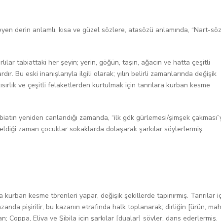
yen derin anlamlı, kısa ve güzel sözlere, atasözü anlamında, “Nart-söz
lar tabiattaki her şeyin; yerin, göğün, taşın, ağacın ve hatta çeşitli
dır. Bu eski inanışlarıyla ilgili olarak; yılın belirli zamanlarında değişik
ısırlık ve çeşitli felaketlerden kurtulmak için tanrılara kurban kesme
abiatın yeniden canlandığı zamanda, “ilk gök gürlemesi/şimşek çakması”
ar geldiği zaman çocuklar sokaklarda dolaşarak şarkılar söylerlermiş;
a kurban kesme törenleri yapar, değişik şekillerde tapınırmış. Tanrılar i
anda pişirilir, bu kazanın etrafında halk toplanarak; dirliğin [ürün, mah
n; Çoppa, Eliya ve Şibila için şarkılar [dualar] söyler, dans ederlermiş.