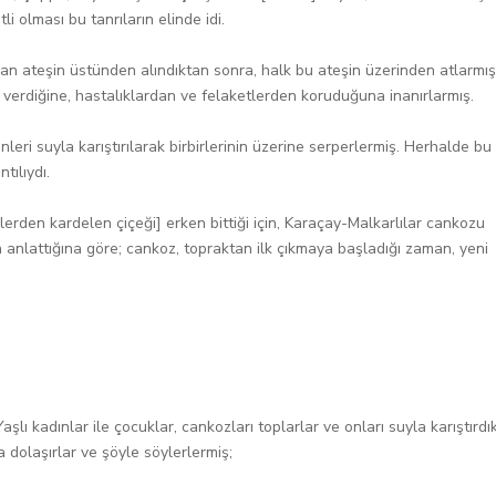
i olması bu tanrıların elinde idi.
zan ateşin üstünden alındıktan sonra, halk bu ateşin üzerinden atlarmış
 verdiğine, hastalıklardan ve felaketlerden koruduğuna inanırlarmış.
leri suyla karıştırılarak birbirlerinin üzerine serperlermiş. Herhalde bu
tılıydı.
erden kardelen çiçeği] erken bittiği için, Karaçay-Malkarlılar cankozu
rın anlattığına göre; cankoz, topraktan ilk çıkmaya başladığı zaman, yeni
aşlı kadınlar ile çocuklar, cankozları toplarlar ve onları suyla karıştırdı
 dolaşırlar ve şöyle söylerlermiş;