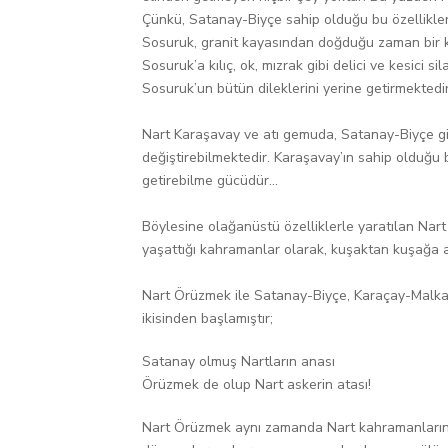
Çünkü, Satanay-Biyçe sahip olduğu bu özellikler 
Sosuruk, granit kayasından doğduğu zaman bir kor
Sosuruk’a kılıç, ok, mızrak gibi delici ve kesici s
Sosuruk’un bütün dileklerini yerine getirmektedirl
Nart Karaşavay ve atı gemuda, Satanay-Biyçe gibi,
değiştirebilmektedir. Karaşavay’ın sahip olduğu 
getirebilme gücüdür...
Böylesine olağanüstü özelliklerle yaratılan Nart
yaşattığı kahramanlar olarak, kuşaktan kuşağa ak
Nart Örüzmek ile Satanay-Biyçe, Karaçay-Malkar
ikisinden başlamıştır;
Satanay olmuş Nartların anası
Örüzmek de olup Nart askerin atası!
Nart Örüzmek aynı zamanda Nart kahramanlarının