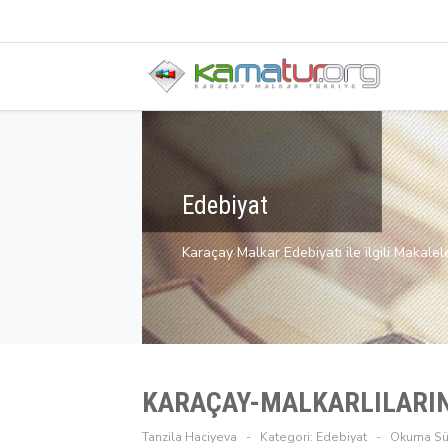
Edebiyat
Karaçay Malkar Edebiyatı ile ilgili Makalel
KARAÇAY-MALKARLILARIN
Tanzila Haciyeva
Kategori:
Edebiyat
Okuma Sür