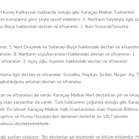
ün Kuzey Kafkasyalı halklarda olduğu gibi, Karaçay-Malkar Türklerinin
i konularına göre şöyle tasnif edebiliriz; A. Nartların hayatıyla ilgili o
ay-Biyçe hakkındaki destan ve efsaneler. 2. Nart Sosuruk/Sosurka
aneler; 1. Nart Örüzmek ile Satanay-Biyçe hakkındaki destan ve efsaneler
eler. B. Nartların soyu/secereleri hakkındaki destan ve efsaneler; 1.
efsaneler. 2. Açey oğlu Açemez hakkındaki destan ve efsaneler.
arla ilgili destan ve efsaneler; Sozukku, Raçıkav, Şırdan, Nöger, Açı Ti
l kaybolduğunu anlatan destan ve efsaneler.
stan ve efsaneleri de vardır. Karaçay-Malkar Nart destanları şiir ve hika
uş olan varyantlar da vardır. Türk halklarının çoğunda olduğu gibi, Kara
edir. En bilinen Karaçay-Malkar halk ozanlarından olan; Hamzat Bittirov,
ujonov ve Husey Hozayev’den derlenen metinler ile 1917 devrimi
şümüzü desteklemektedir...
gili şunları söylüyor; “Bu destanlar şiir biçiminde ve bölüm bölümdür. H