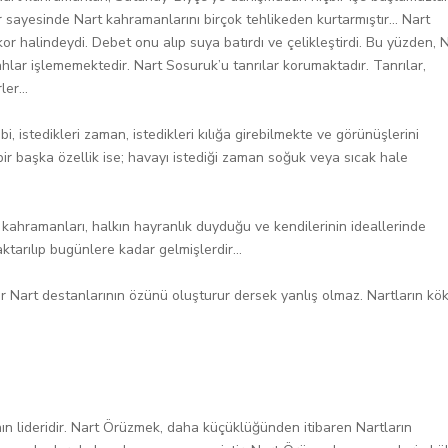
sayesinde Nart kahramanlarını birçok tehlikeden kurtarmıştır... Nart
 halindeydi. Debet onu alıp suya batırdı ve çelikleştirdi. Bu yüzden, 
ilahlar işlememektedir. Nart Sosuruk’u tanrılar korumaktadır. Tanrılar,
er...
 istedikleri zaman, istedikleri kılığa girebilmekte ve görünüşlerini
bir başka özellik ise; havayı istediği zaman soğuk veya sıcak hale
 kahramanları, halkın hayranlık duyduğu ve kendilerinin ideallerinde
tarılıp bugünlere kadar gelmişlerdir...
 Nart destanlarının özünü oluşturur dersek yanlış olmaz. Nartların kö
 lideridir. Nart Örüzmek, daha küçüklüğünden itibaren Nartların