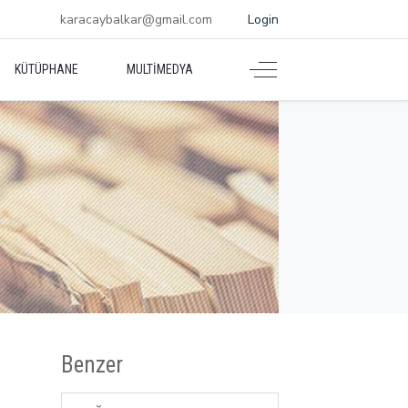
karacaybalkar@gmail.com
Login
KÜTÜPHANE
MULTIMEDYA
Benzer