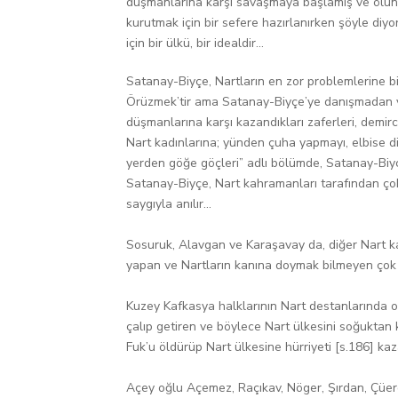
düşmanlarına karşı savaşmaya başlamış ve ölü
kurutmak için bir sefere hazırlanırken şöyle diyo
için bir ülkü, bir idealdir...
Satanay-Biyçe, Nartların en zor problemlerine bile
Örüzmek’tir ama Satanay-Biyçe’ye danışmadan v
düşmanlarına karşı kazandıkları zaferleri, demirc
Nart kadınlarına; yünden çuha yapmayı, elbise d
yerden göğe göçleri” adlı bölümde, Satanay-Biyçe
Satanay-Biyçe, Nart kahramanları tarafından çok
saygıyla anılır...
Sosuruk, Alavgan ve Karaşavay da, diğer Nart kah
yapan ve Nartların kanına doymak bilmeyen çok b
Kuzey Kafkasya halklarının Nart destanlarında 
çalıp getiren ve böylece Nart ülkesini soğuktan 
Fuk’u öldürüp Nart ülkesine hürriyeti [s.186] ka
Açey oğlu Açemez, Raçıkav, Nöger, Şırdan, Çüerdi 