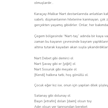
olmuşlardır...
Karaçay-Malkar Nart destanlarında anlatılan ka
sabırlı, düşmanlarının hilelerine kanmayan, çok ze
gerçekten yaşamış gibidirler. Onlar, her bakımdan 
Çegem bölgesinde “Nart-taş” adında bir kaya vard
zaman bu kayanın çevresinde bayram yaptıklarını
altına tutarak kayadan akan suyla yıkandırdıkları
Nart Debet gibi demirci ol
Nart Şavay gibi er [yiğit] ol
Nart Sosuruk gibi meşale ol
[Kendi] halkına tatlı, hoş gönüllü ol.
Çocuk eğer kız ise, onun için yapılan dilek şöyle
Satanay gibi dolunay ol
Başın [etrafın] dolan [daim] olsun toy
Adın olsun yer tanrısından bereket