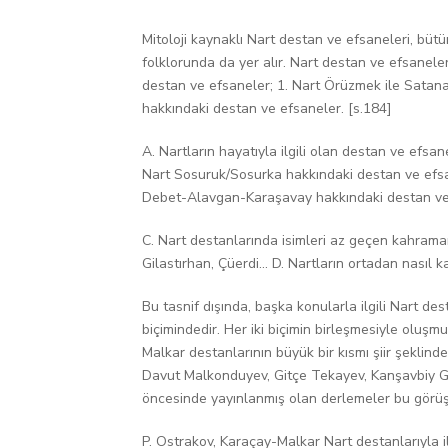
Mitoloji kaynaklı Nart destan ve efsaneleri, büt
folklorunda da yer alır. Nart destan ve efsanelerin
destan ve efsaneler; 1. Nart Örüzmek ile Satan
hakkındaki destan ve efsaneler. [s.184]
A. Nartların hayatıyla ilgili olan destan ve efs
Nart Sosuruk/Sosurka hakkındaki destan ve efsan
Debet-Alavgan-Karaşavay hakkındaki destan ve 
C. Nart destanlarında isimleri az geçen kahramanl
Gilastırhan, Çüerdi... D. Nartların ortadan nası
Bu tasnif dışında, başka konularla ilgili Nart de
biçimindedir. Her iki biçimin birleşmesiyle oluşm
Malkar destanlarının büyük bir kısmı şiir şeklind
Davut Malkonduyev, Gitçe Tekayev, Kanşavbiy G
öncesinde yayınlanmış olan derlemeler bu görü
P. Ostrakov, Karaçay-Malkar Nart destanlarıyla il