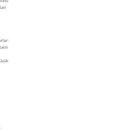
ökünü
ları
rlar.
ların
büyük
r